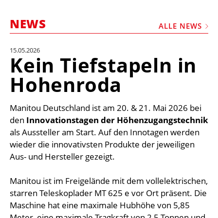
STELLEN
NEWS
MARKTPLATZ
ALLE NEWS
ABONNEMENTS
15.05.2026
Kein Tiefstapeln in
VIDEOS
Hohenroda
BIBLIOTHEK
KRAN & BÜHNE
Manitou Deutschland ist am 20. & 21. Mai 2026 bei
MEDIADATEN
den
Innovationstagen der Höhenzugangstechnik
als Aussteller am Start. Auf den Innotagen werden
WÄHRUNGSRECHNER
wieder die innovativsten Produkte der jeweiligen
EINHEITENKONVERTER
Aus- und Hersteller gezeigt.
KONTAKT
Manitou ist im Freigelände mit dem vollelektrischen,
starren Teleskoplader MT 625 e vor Ort präsent. Die
Maschine hat eine maximale Hubhöhe von 5,85
Meter, eine maximale Tragkraft von 2,5 Tonnen und