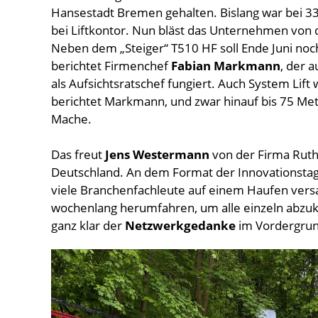
Hansestadt Bremen gehalten. Bislang war bei 
bei Liftkontor. Nun bläst das Unternehmen von
Neben dem „Steiger“ T510 HF soll Ende Juni n
berichtet Firmenchef
Fabian Markmann
, der 
als Aufsichtsratschef fungiert. Auch System Lif
berichtet Markmann, und zwar hinauf bis 75 Met
Mache.
Das freut
Jens Westermann
von der Firma Ruthm
Deutschland. An dem Format der Innovationstage
viele Branchenfachleute auf einem Haufen ver
wochenlang herumfahren, um alle einzeln abzukl
ganz klar der
Netzwerkgedanke
im Vordergrun