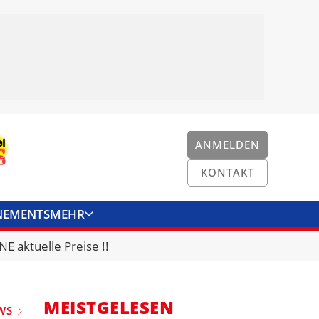
ANMELDEN
KONTAKT
NEMENTS
MEHR
ENKONVERTER
KONTAKT
E aktuelle Preise !!
MEISTGELESEN
WS