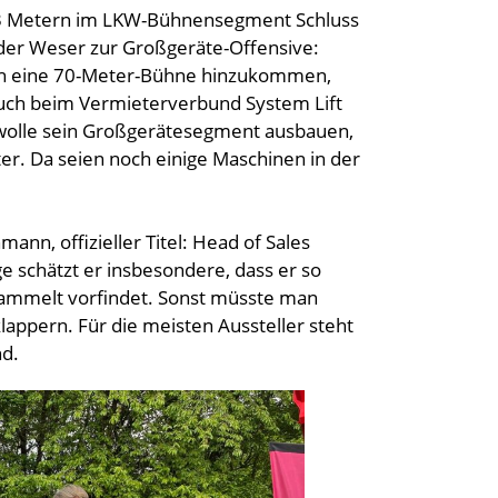
33 Metern im LKW-Bühnensegment Schluss
 der Weser zur Großgeräte-Offensive:
och eine 70-Meter-Bühne hinzukommen,
auch beim Vermieterverbund System Lift
t wolle sein Großgerätesegment ausbauen,
er. Da seien noch einige Maschinen in der
ann, offizieller Titel: Head of Sales
 schätzt er insbesondere, dass er so
sammelt vorfindet. Sonst müsste man
appern. Für die meisten Aussteller steht
d.