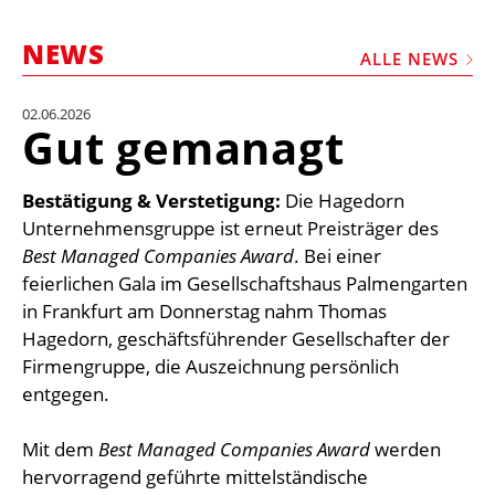
STELLEN
NEWS
MARKTPLATZ
ALLE NEWS
ABONNEMENTS
02.06.2026
Gut gemanagt
VIDEOS
BIBLIOTHEK
Bestätigung & Verstetigung:
Die Hagedorn
KRAN & BÜHNE
Unternehmensgruppe ist erneut Preisträger des
Best Managed Companies Award
. Bei einer
MEDIADATEN
feierlichen Gala im Gesellschaftshaus Palmengarten
WÄHRUNGSRECHNER
in Frankfurt am Donnerstag nahm Thomas
Hagedorn, geschäftsführender Gesellschafter der
EINHEITENKONVERTER
Firmengruppe, die Auszeichnung persönlich
KONTAKT
entgegen.
Mit dem
Best Managed Companies Award
werden
hervorragend geführte mittelständische