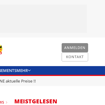
ANMELDEN
KONTAKT
NEMENTS
MEHR
ENKONVERTER
KONTAKT
E aktuelle Preise !!
MEISTGELESEN
WS