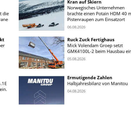
Kran auf Skiern
Norwegisches Unternehmen
t die
brachte einen Potain HDM 40 m
rane
Pistenraupen zum Einsatzort
06.08.2026
kt
Ruck Zuck Fertighaus
ber
Mick Volendam Groep setzt
GMK4100L-2 beim Hausbau ei
05.08.2026
Ermutigende Zahlen
5.1E
Halbjahresbilanz von Manitou
ein.
04.08.2026