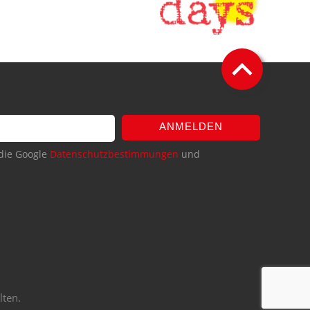
ANMELDEN
die Google
Datenschutzbestimmungen
und
lten.