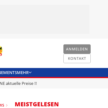
ANMELDEN
KONTAKT
NEMENTS
MEHR
ENKONVERTER
KONTAKT
E aktuelle Preise !!
MEISTGELESEN
WS