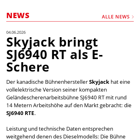
STELLEN
NEWS
MARKTPLATZ
ALLE NEWS
ABONNEMENTS
04.06.2026
Skyjack bringt
VIDEOS
SJ6940 RT als E-
BIBLIOTHEK
Schere
KRAN & BÜHNE
MEDIADATEN
Der kanadische Bühnenhersteller
Skyjack
hat eine
WÄHRUNGSRECHNER
vollelektrische Version seiner kompakten
EINHEITENKONVERTER
Geländescherenarbeitsbühne SJ6940 RT mit rund
14 Metern Arbeitshöhe auf den Markt gebracht: die
KONTAKT
SJ6940 RTE
.
Leistung und technische Daten entsprechen
weitgehend denen des Dieselmodells: Die Bühne