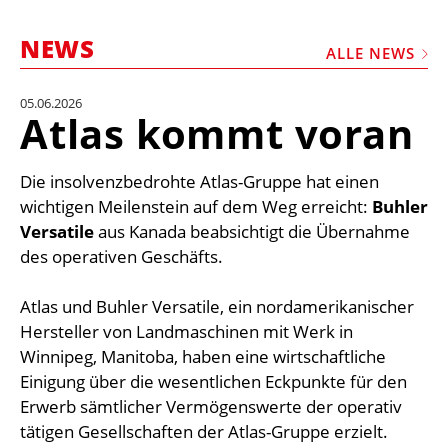
STELLEN
NEWS
MARKTPLATZ
ALLE NEWS
ABONNEMENTS
05.06.2026
Atlas kommt voran
VIDEOS
BIBLIOTHEK
Die insolvenzbedrohte Atlas-Gruppe hat einen
KRAN & BÜHNE
wichtigen Meilenstein auf dem Weg erreicht:
Buhler
Versatile
aus Kanada beabsichtigt die Übernahme
MEDIADATEN
des operativen Geschäfts.
WÄHRUNGSRECHNER
Atlas und Buhler Versatile, ein nordamerikanischer
EINHEITENKONVERTER
Hersteller von Landmaschinen mit Werk in
KONTAKT
Winnipeg, Manitoba, haben eine wirtschaftliche
Einigung über die wesentlichen Eckpunkte für den
Erwerb sämtlicher Vermögenswerte der operativ
tätigen Gesellschaften der Atlas-Gruppe erzielt.