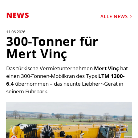
STELLEN
NEWS
MARKTPLATZ
ALLE NEWS
ABONNEMENTS
11.06.2026
300-Tonner für
VIDEOS
Mert Vinç
BIBLIOTHEK
KRAN & BÜHNE
Das türkische Vermietunternehmen
Mert Vinç
hat
MEDIADATEN
einen 300-Tonnen-Mobilkran des Typs
LTM 1300-
6.4
übernommen – das neunte Liebherr-Gerät in
WÄHRUNGSRECHNER
seinem Fuhrpark.
EINHEITENKONVERTER
KONTAKT