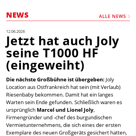
STELLEN
NEWS
MARKTPLATZ
ALLE NEWS
ABONNEMENTS
12.06.2026
Jetzt hat auch Joly
VIDEOS
seine T1000 HF
BIBLIOTHEK
(eingeweiht)
KRAN & BÜHNE
MEDIADATEN
Die nächste Großbühne ist übergeben:
Joly
WÄHRUNGSRECHNER
Location aus Ostfrankreich hat sein (mit Verlaub)
EINHEITENKONVERTER
Riesenbaby bekommen. Damit hat ein langes
Warten sein Ende gefunden. Schließlich waren es
KONTAKT
ursprünglich
Marcel und Lionel Joly
,
Firmengründer und -chef des burgundischen
Vermietunternehmens, die sich eines der ersten
Exemplare des neuen Großgeräts gesichert hatten,