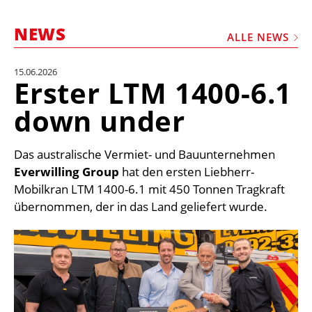
STELLEN
NEWS
MARKTPLATZ
ALLE NEWS
ABONNEMENTS
15.06.2026
Erster LTM 1400-6.1
VIDEOS
down under
BIBLIOTHEK
KRAN & BÜHNE
Das australische Vermiet- und Bauunternehmen
MEDIADATEN
Everwilling Group
hat den ersten Liebherr-
Mobilkran LTM 1400-6.1 mit 450 Tonnen Tragkraft
WÄHRUNGSRECHNER
übernommen, der in das Land geliefert wurde.
EINHEITENKONVERTER
KONTAKT