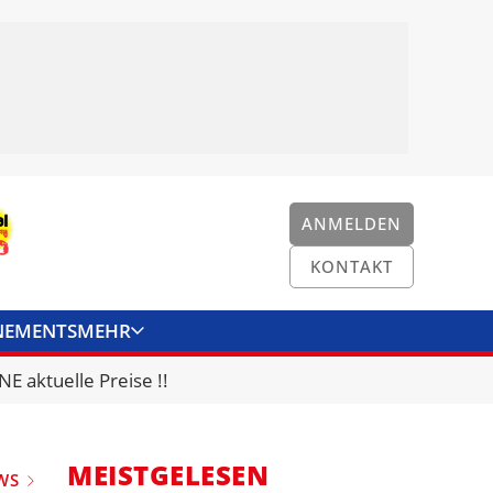
ANMELDEN
KONTAKT
NEMENTS
MEHR
ENKONVERTER
KONTAKT
E aktuelle Preise !!
MEISTGELESEN
WS