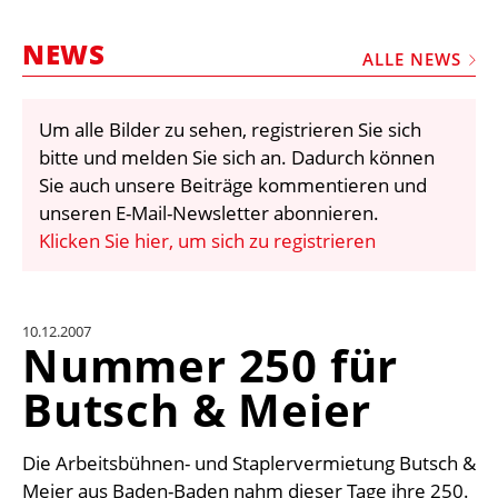
STELLEN
NEWS
MARKTPLATZ
ALLE NEWS
ABONNEMENTS
Um alle Bilder zu sehen, registrieren Sie sich
VIDEOS
bitte und melden Sie sich an. Dadurch können
BIBLIOTHEK
Sie auch unsere Beiträge kommentieren und
unseren E-Mail-Newsletter abonnieren.
KRAN & BÜHNE
Klicken Sie hier, um sich zu registrieren
MEDIADATEN
WÄHRUNGSRECHNER
10.12.2007
EINHEITENKONVERTER
Nummer 250 für
KONTAKT
Butsch & Meier
Die Arbeitsbühnen- und Staplervermietung Butsch &
Meier aus Baden-Baden nahm dieser Tage ihre 250.