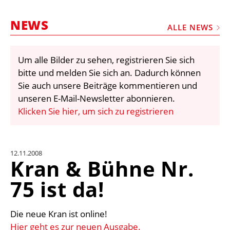
STELLEN
NEWS
MARKTPLATZ
ALLE NEWS
ABONNEMENTS
Um alle Bilder zu sehen, registrieren Sie sich
VIDEOS
bitte und melden Sie sich an. Dadurch können
BIBLIOTHEK
Sie auch unsere Beiträge kommentieren und
unseren E-Mail-Newsletter abonnieren.
KRAN & BÜHNE
Klicken Sie hier, um sich zu registrieren
MEDIADATEN
WÄHRUNGSRECHNER
12.11.2008
EINHEITENKONVERTER
Kran & Bühne Nr.
KONTAKT
75 ist da!
Die neue Kran ist online!
Hier geht es zur neuen Ausgabe.