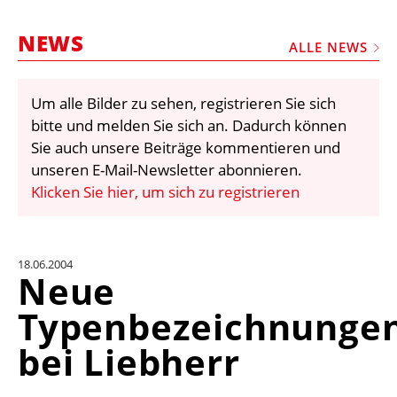
STELLEN
NEWS
MARKTPLATZ
ALLE NEWS
ABONNEMENTS
Um alle Bilder zu sehen, registrieren Sie sich
VIDEOS
bitte und melden Sie sich an. Dadurch können
BIBLIOTHEK
Sie auch unsere Beiträge kommentieren und
unseren E-Mail-Newsletter abonnieren.
KRAN & BÜHNE
Klicken Sie hier, um sich zu registrieren
MEDIADATEN
WÄHRUNGSRECHNER
18.06.2004
EINHEITENKONVERTER
Neue
KONTAKT
Typenbezeichnunge
bei Liebherr