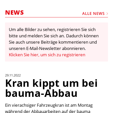
STELLEN
NEWS
MARKTPLATZ
ALLE NEWS
ABONNEMENTS
Um alle Bilder zu sehen, registrieren Sie sich
VIDEOS
bitte und melden Sie sich an. Dadurch können
BIBLIOTHEK
Sie auch unsere Beiträge kommentieren und
unseren E-Mail-Newsletter abonnieren.
KRAN & BÜHNE
Klicken Sie hier, um sich zu registrieren
MEDIADATEN
WÄHRUNGSRECHNER
29.11.2022
EINHEITENKONVERTER
Kran kippt um bei
KONTAKT
bauma-Abbau
Ein vierachsiger Fahrzeugkran ist am Montag
während der Abbauarbeiten auf der bauma