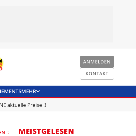
ANMELDEN
KONTAKT
NEMENTS
MEHR
ENKONVERTER
KONTAKT
E aktuelle Preise !!
MEISTGELESEN
EN