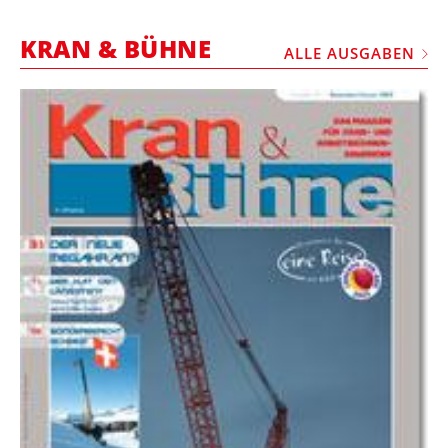
STELLEN
KRAN & BÜHNE
MARKTPLATZ
ALLE AUSGABEN
ABONNEMENTS
VIDEOS
BIBLIOTHEK
KRAN & BÜHNE
MEDIADATEN
WÄHRUNGSRECHNER
EINHEITENKONVERTER
KONTAKT