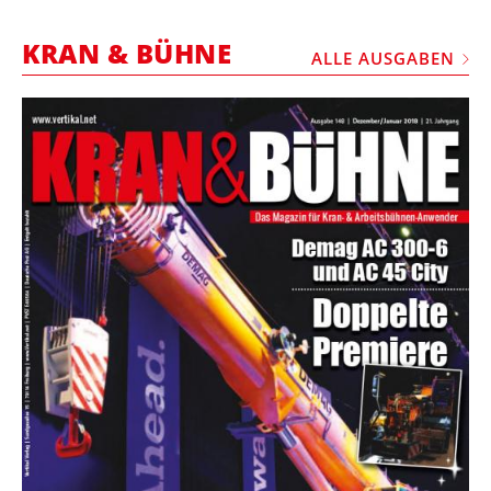
STELLEN
KRAN & BÜHNE
MARKTPLATZ
ALLE AUSGABEN
ABONNEMENTS
VIDEOS
BIBLIOTHEK
KRAN & BÜHNE
MEDIADATEN
WÄHRUNGSRECHNER
EINHEITENKONVERTER
KONTAKT