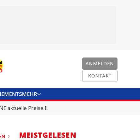
ANMELDEN
KONTAKT
NEMENTS
MEHR
ENKONVERTER
KONTAKT
E aktuelle Preise !!
MEISTGELESEN
EN