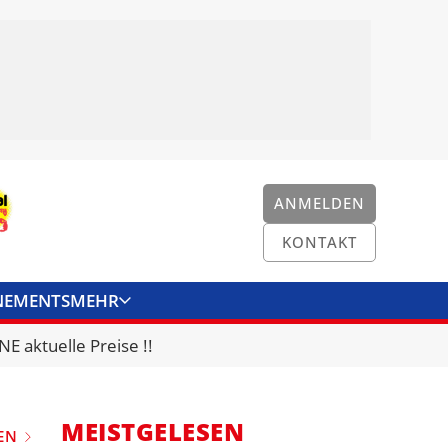
ANMELDEN
KONTAKT
NEMENTS
MEHR
ENKONVERTER
KONTAKT
E aktuelle Preise !!
MEISTGELESEN
EN