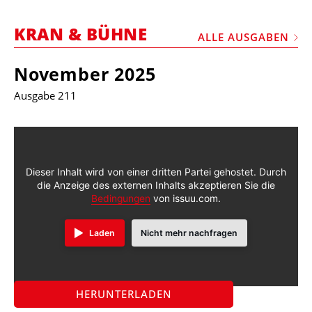
STELLEN
KRAN & BÜHNE
MARKTPLATZ
ALLE AUSGABEN
ABONNEMENTS
November 2025
VIDEOS
Ausgabe 211
BIBLIOTHEK
KRAN & BÜHNE
MEDIADATEN
Dieser Inhalt wird von einer dritten Partei gehostet. Durch
die Anzeige des externen Inhalts akzeptieren Sie die
WÄHRUNGSRECHNER
Bedingungen
von issuu.com.
EINHEITENKONVERTER
Laden
Nicht mehr nachfragen
KONTAKT
HERUNTERLADEN