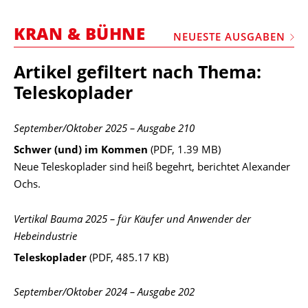
STELLEN
KRAN & BÜHNE
MARKTPLATZ
NEUESTE AUSGABEN
ABONNEMENTS
Artikel gefiltert nach Thema:
VIDEOS
Teleskoplader
BIBLIOTHEK
September/Oktober 2025 – Ausgabe 210
KRAN & BÜHNE
Schwer (und) im Kommen
(PDF, 1.39 MB)
MEDIADATEN
Neue Teleskoplader sind heiß begehrt, berichtet Alexander
Ochs.
WÄHRUNGSRECHNER
EINHEITENKONVERTER
Vertikal Bauma 2025 – für Käufer und Anwender der
Hebeindustrie
KONTAKT
Teleskoplader
(PDF, 485.17 KB)
September/Oktober 2024 – Ausgabe 202