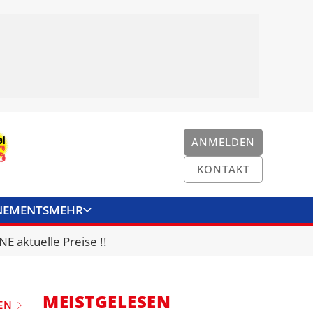
ANMELDEN
KONTAKT
NEMENTS
MEHR
ENKONVERTER
KONTAKT
E aktuelle Preise !!
MEISTGELESEN
EN