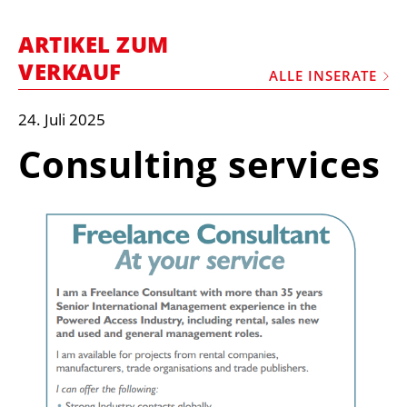
STELLEN
ARTIKEL ZUM
MARKTPLATZ
VERKAUF
ALLE INSERATE
ABONNEMENTS
VIDEOS
24. Juli 2025
BIBLIOTHEK
Consulting services
KRAN & BÜHNE
MEDIADATEN
WÄHRUNGSRECHNER
EINHEITENKONVERTER
KONTAKT