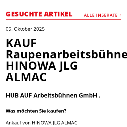
STELLEN
GESUCHTE ARTIKEL
MARKTPLATZ
ALLE INSERATE
ABONNEMENTS
05. Oktober 2025
VIDEOS
KAUF
BIBLIOTHEK
Raupenarbeitsbühn
KRAN & BÜHNE
HINOWA JLG
MEDIADATEN
ALMAC
WÄHRUNGSRECHNER
EINHEITENKONVERTER
HUB AUF Arbeitsbühnen GmbH .
KONTAKT
Was möchten Sie kaufen?
Ankauf von HINOWA JLG ALMAC