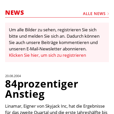
STELLEN
NEWS
MARKTPLATZ
ALLE NEWS
ABONNEMENTS
Um alle Bilder zu sehen, registrieren Sie sich
VIDEOS
bitte und melden Sie sich an. Dadurch können
BIBLIOTHEK
Sie auch unsere Beiträge kommentieren und
unseren E-Mail-Newsletter abonnieren.
KRAN & BÜHNE
Klicken Sie hier, um sich zu registrieren
MEDIADATEN
WÄHRUNGSRECHNER
20.08.2004
EINHEITENKONVERTER
84prozentiger
KONTAKT
Anstieg
Linamar, Eigner von Skyjack Inc, hat die Ergebnisse
für das zweite Quartal und die erste Jahreshälfte bis