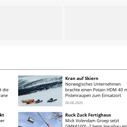
Kran auf Skiern
Norwegisches Unternehmen
t die
brachte einen Potain HDM 40 m
rane
Pistenraupen zum Einsatzort
06.08.2026
kt
Ruck Zuck Fertighaus
ber
Mick Volendam Groep setzt
GMK4100L-2 beim Hausbau ei