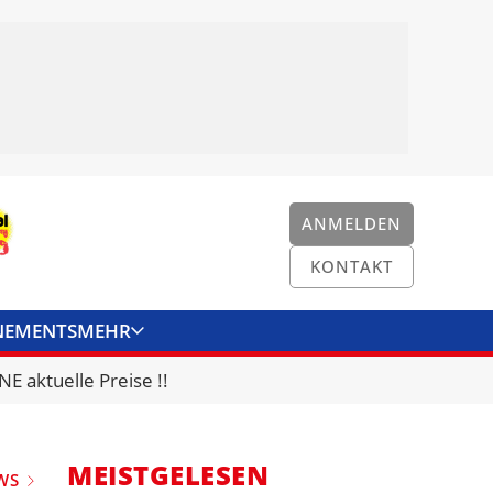
ANMELDEN
KONTAKT
NEMENTS
MEHR
ENKONVERTER
KONTAKT
E aktuelle Preise !!
MEISTGELESEN
WS