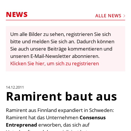
STELLEN
NEWS
MARKTPLATZ
ALLE NEWS
ABONNEMENTS
Um alle Bilder zu sehen, registrieren Sie sich
VIDEOS
bitte und melden Sie sich an. Dadurch können
BIBLIOTHEK
Sie auch unsere Beiträge kommentieren und
unseren E-Mail-Newsletter abonnieren.
KRAN & BÜHNE
Klicken Sie hier, um sich zu registrieren
MEDIADATEN
WÄHRUNGSRECHNER
14.12.2011
EINHEITENKONVERTER
Ramirent baut aus
KONTAKT
Ramirent aus Finnland expandiert in Schweden:
Ramirent hat das Unternehmen
Consensus
Entreprenad
erworben, das sich auf