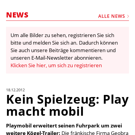
STELLEN
NEWS
MARKTPLATZ
ALLE NEWS
ABONNEMENTS
Um alle Bilder zu sehen, registrieren Sie sich
VIDEOS
bitte und melden Sie sich an. Dadurch können
BIBLIOTHEK
Sie auch unsere Beiträge kommentieren und
unseren E-Mail-Newsletter abonnieren.
KRAN & BÜHNE
Klicken Sie hier, um sich zu registrieren
MEDIADATEN
WÄHRUNGSRECHNER
18.12.2012
EINHEITENKONVERTER
Kein Spielzeug: Play
KONTAKT
macht mobil
Playmobil erweitert seinen Fuhrpark um zwei
weitere Kögel-Trailer:
Die fränkische Firma Geobra