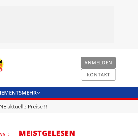
ANMELDEN
KONTAKT
NEMENTS
MEHR
ENKONVERTER
KONTAKT
E aktuelle Preise !!
MEISTGELESEN
WS