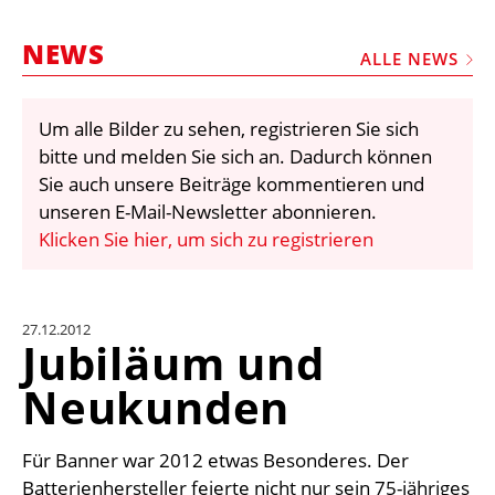
STELLEN
NEWS
MARKTPLATZ
ALLE NEWS
ABONNEMENTS
Um alle Bilder zu sehen, registrieren Sie sich
VIDEOS
bitte und melden Sie sich an. Dadurch können
BIBLIOTHEK
Sie auch unsere Beiträge kommentieren und
unseren E-Mail-Newsletter abonnieren.
KRAN & BÜHNE
Klicken Sie hier, um sich zu registrieren
MEDIADATEN
WÄHRUNGSRECHNER
27.12.2012
EINHEITENKONVERTER
Jubiläum und
KONTAKT
Neukunden
Für Banner war 2012 etwas Besonderes. Der
Batterienhersteller feierte nicht nur sein 75-jähriges