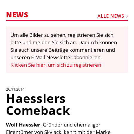
STELLEN
NEWS
MARKTPLATZ
ALLE NEWS
ABONNEMENTS
Um alle Bilder zu sehen, registrieren Sie sich
VIDEOS
bitte und melden Sie sich an. Dadurch können
BIBLIOTHEK
Sie auch unsere Beiträge kommentieren und
unseren E-Mail-Newsletter abonnieren.
KRAN & BÜHNE
Klicken Sie hier, um sich zu registrieren
MEDIADATEN
WÄHRUNGSRECHNER
26.11.2014
EINHEITENKONVERTER
Haesslers
KONTAKT
Comeback
Wolf Haessler
, Gründer und ehemaliger
Eigentümer von Skyjack, kehrt mit der Marke