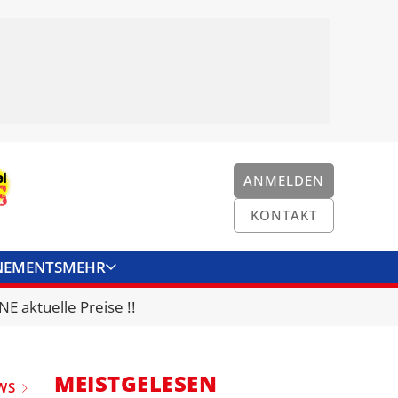
ANMELDEN
KONTAKT
NEMENTS
MEHR
ENKONVERTER
KONTAKT
E aktuelle Preise !!
MEISTGELESEN
WS