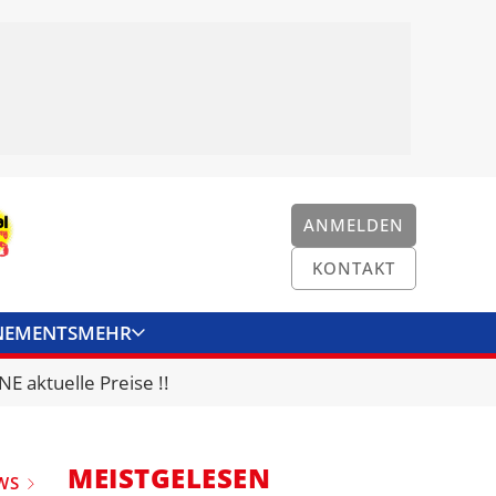
ANMELDEN
KONTAKT
NEMENTS
MEHR
ENKONVERTER
KONTAKT
E aktuelle Preise !!
MEISTGELESEN
WS