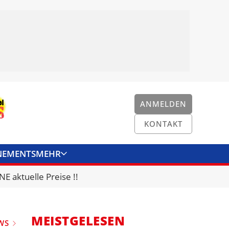
ANMELDEN
KONTAKT
NEMENTS
MEHR
ENKONVERTER
KONTAKT
E aktuelle Preise !!
MEISTGELESEN
WS