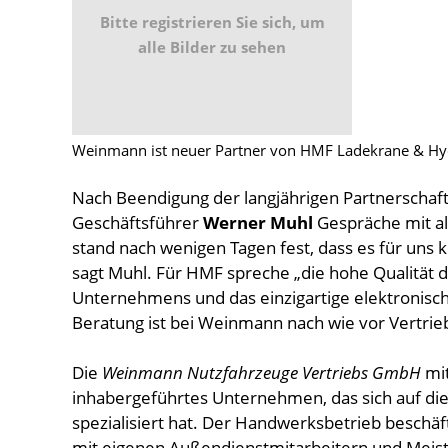
Bitte registrieren Sie sich, um
alle Bilder zu sehen
Weinmann ist neuer Partner von HMF Ladekrane & Hy
Nach Beendigung der langjährigen Partnerschaft
Geschäftsführer
Werner Muhl
Gespräche mit al
stand nach wenigen Tagen fest, dass es für uns 
sagt Muhl. Für HMF spreche „die hohe Qualität de
Unternehmens und das einzigartige elektronisch
Beratung ist bei Weinmann nach wie vor Vertrie
Die
Weinmann Nutzfahrzeuge Vertriebs GmbH
mit
inhabergeführtes Unternehmen, das sich auf d
spezialisiert hat. Der Handwerksbetrieb beschäf
mit eigenen Außendienstmitarbeitern und Meiste