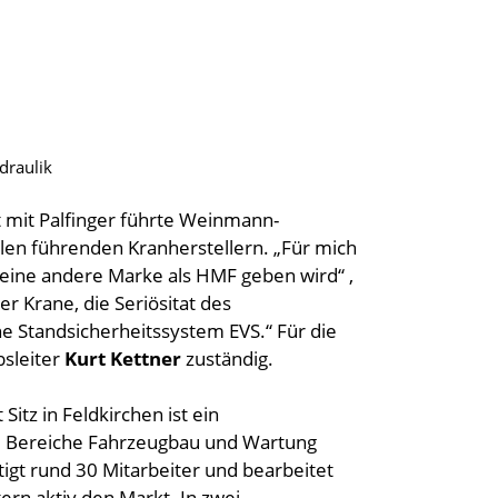
draulik
 mit Palfinger führte Weinmann-
len führenden Kranherstellern. „Für mich
keine andere Marke als HMF geben wird“ ,
r Krane, die Seriösitat des
e Standsicherheitssystem EVS.“ Für die
bsleiter
Kurt Kettner
zuständig.
 Sitz in Feldkirchen ist ein
ie Bereiche Fahrzeugbau und Wartung
tigt rund 30 Mitarbeiter und bearbeitet
rn aktiv den Markt. In zwei