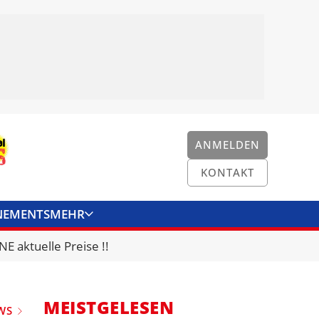
ANMELDEN
KONTAKT
NEMENTS
MEHR
ENKONVERTER
KONTAKT
E aktuelle Preise !!
MEISTGELESEN
WS