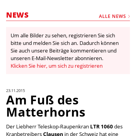
STELLEN
NEWS
MARKTPLATZ
ALLE NEWS
ABONNEMENTS
Um alle Bilder zu sehen, registrieren Sie sich
VIDEOS
bitte und melden Sie sich an. Dadurch können
BIBLIOTHEK
Sie auch unsere Beiträge kommentieren und
unseren E-Mail-Newsletter abonnieren.
KRAN & BÜHNE
Klicken Sie hier, um sich zu registrieren
MEDIADATEN
WÄHRUNGSRECHNER
23.11.2015
EINHEITENKONVERTER
Am Fuß des
KONTAKT
Matterhorns
Der Liebherr Teleskop-Raupenkran
LTR 1060
des
Kranbetreibers
Clausen
in der Schweiz hat eine