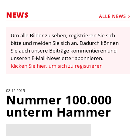
STELLEN
NEWS
MARKTPLATZ
ALLE NEWS
ABONNEMENTS
Um alle Bilder zu sehen, registrieren Sie sich
VIDEOS
bitte und melden Sie sich an. Dadurch können
BIBLIOTHEK
Sie auch unsere Beiträge kommentieren und
unseren E-Mail-Newsletter abonnieren.
KRAN & BÜHNE
Klicken Sie hier, um sich zu registrieren
MEDIADATEN
WÄHRUNGSRECHNER
08.12.2015
EINHEITENKONVERTER
Nummer 100.000
KONTAKT
unterm Hammer