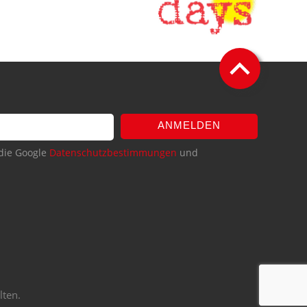
ANMELDEN
die Google
Datenschutzbestimmungen
und
lten.