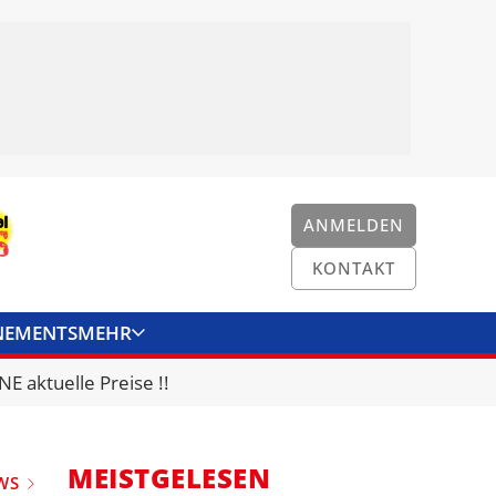
ANMELDEN
KONTAKT
NEMENTS
MEHR
ENKONVERTER
KONTAKT
E aktuelle Preise !!
MEISTGELESEN
WS