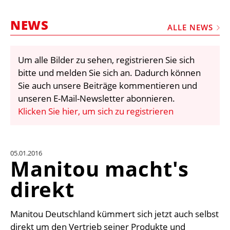
STELLEN
NEWS
MARKTPLATZ
ALLE NEWS
ABONNEMENTS
Um alle Bilder zu sehen, registrieren Sie sich
VIDEOS
bitte und melden Sie sich an. Dadurch können
BIBLIOTHEK
Sie auch unsere Beiträge kommentieren und
unseren E-Mail-Newsletter abonnieren.
KRAN & BÜHNE
Klicken Sie hier, um sich zu registrieren
MEDIADATEN
WÄHRUNGSRECHNER
05.01.2016
EINHEITENKONVERTER
Manitou macht's
KONTAKT
direkt
Manitou Deutschland kümmert sich jetzt auch selbst
direkt um den Vertrieb seiner Produkte und