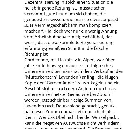
Dezentralisierung in solch einer Situation die
heilsbringende Rettung ist, müsste schon
verdammt gute Leute um sich haben, die
genauestens wissen, wie man so etwas anpackt.
„Das Vermietgeschäft kann man kompliziert
machen “, - ja, doch wer nur ein wenig Ahnung
vom Arbeitsbühnenvermietgeschäft hat, der
weiss, dass diese komplette Regionalisierung
erfahrungsgemäß ein Schritt in die falsche
Richtung ist.
Gardemann, mit Hauptsitz in Alpen, war über
Jahrzehnte hinweg ein äusserst erfolgreiches
Unternehmen, bis man (nach dem Verkauf an den
"Mutterkonzern" Lavendon ) anfing , die klugen
Köpfe der "Gardemänner" rauszukegeln und ein
Geschäftsführer nach dem Anderen durch das
Unternehmen hetzte. Genau wie bei Zooom,
werden jetzt scheinbar riesige Summen von
Lavendon nach Deutschland gebracht, genutzt
hat dieses Zooom damals letztendlich nichts.
Denn : Wer das Übel nicht bei der Wurzel packt,
kann die negativen Auswüchse nicht verhindern.
Aber : …nun wird es spannend. Die Branche kann