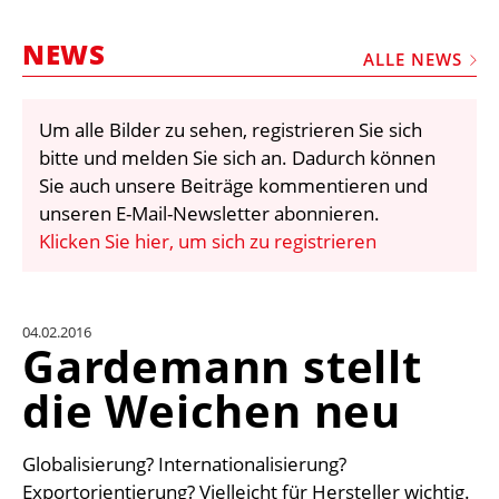
STELLEN
NEWS
MARKTPLATZ
ALLE NEWS
ABONNEMENTS
Um alle Bilder zu sehen, registrieren Sie sich
VIDEOS
bitte und melden Sie sich an. Dadurch können
BIBLIOTHEK
Sie auch unsere Beiträge kommentieren und
unseren E-Mail-Newsletter abonnieren.
KRAN & BÜHNE
Klicken Sie hier, um sich zu registrieren
MEDIADATEN
WÄHRUNGSRECHNER
04.02.2016
EINHEITENKONVERTER
Gardemann stellt
KONTAKT
die Weichen neu
Globalisierung? Internationalisierung?
Exportorientierung? Vielleicht für Hersteller wichtig.