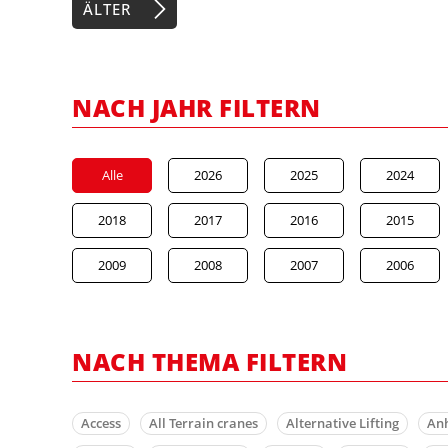
ÄLTER
NACH JAHR FILTERN
Alle
2026
2025
2024
2018
2017
2016
2015
2009
2008
2007
2006
NACH THEMA FILTERN
Access
All Terrain cranes
Alternative Lifting
An