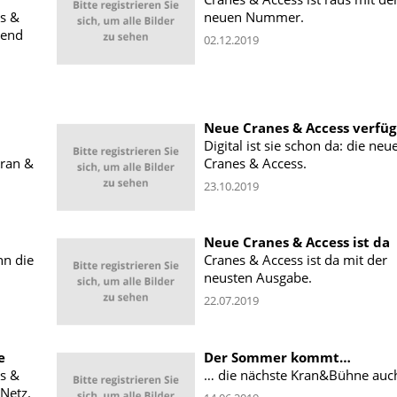
s &
neuen Nummer.
send
02.12.2019
Neue Cranes & Access verfü
Digital ist sie schon da: die neu
Kran &
Cranes & Access.
23.10.2019
Neue Cranes & Access ist da
nn die
Cranes & Access ist da mit der
neusten Ausgabe.
22.07.2019
e
Der Sommer kommt…
s &
… die nächste Kran&Bühne auc
 Netz.