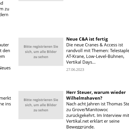
nd
em zu
adern
Neue C&A ist fertig
auter
Die neue Cranes & Access ist
t den
randvoll mit Themen: Telestaple
dem
AT-Krane, Low-Level-Bühnen,
Vertikal Days...
 Neues
27.06.2023
Herr Steuer, warum wieder
emerkt
Wilhelmshaven?
ne ins
Nach acht Jahren ist Thomas St
zu Grove/Manitowoc
zurückgekehrt. Im Interview mi
Vertikal.net erklärt er seine
Beweggründe.