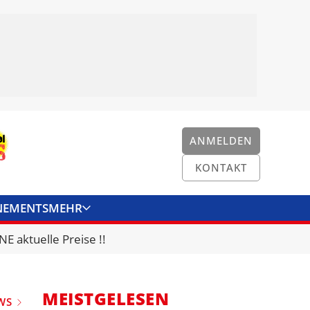
ANMELDEN
KONTAKT
NEMENTS
MEHR
ENKONVERTER
KONTAKT
E aktuelle Preise !!
MEISTGELESEN
WS