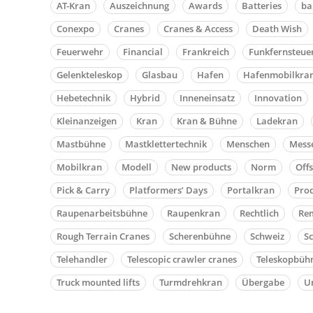
AT-Kran
Auszeichnung
Awards
Batteries
b
Conexpo
Cranes
Cranes & Access
Death Wish
Feuerwehr
Financial
Frankreich
Funkfernsteue
Gelenkteleskop
Glasbau
Hafen
Hafenmobilkra
Hebetechnik
Hybrid
Inneneinsatz
Innovation
Kleinanzeigen
Kran
Kran & Bühne
Ladekran
Mastbühne
Mastklettertechnik
Menschen
Mess
Mobilkran
Modell
New products
Norm
Off
Pick & Carry
Platformers’ Days
Portalkran
Pro
Raupenarbeitsbühne
Raupenkran
Rechtlich
Rem
Rough Terrain Cranes
Scherenbühne
Schweiz
S
Telehandler
Telescopic crawler cranes
Teleskopbüh
Truck mounted lifts
Turmdrehkran
Übergabe
Un