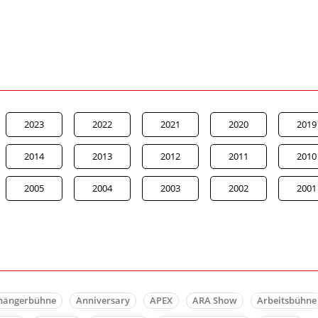
2023
2022
2021
2020
2019
2014
2013
2012
2011
2010
2005
2004
2003
2002
2001
hängerbühne
Anniversary
APEX
ARA Show
Arbeitsbühne