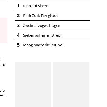
1
Kran auf Skiern
2
Ruck Zuck Fertighaus
3
Zweimal zugeschlagen
4
Sieben auf einen Streich
5
Moog macht die 700 voll
et
n &
n
die
en...