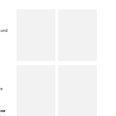
 und
re
ine
r