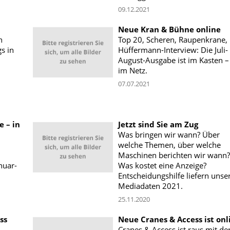
09.12.2021
Neue Kran & Bühne online
n
Top 20, Scheren, Raupenkrane,
s in
Hüffermann-Interview: Die Juli-
August-Ausgabe ist im Kasten –
im Netz.
07.07.2021
e – in
Jetzt sind Sie am Zug
Was bringen wir wann? Über
welche Themen, über welche
Maschinen berichten wir wann?
nuar-
Was kostet eine Anzeige?
Entscheidungshilfe liefern unse
Mediadaten 2021.
25.11.2020
ss
Neue Cranes & Access ist onl
Cranes & Access ist raus mit de