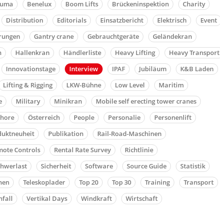
auma
Benelux
Boom Lifts
Brückeninspektion
Charity
Distribution
Editorials
Einsatzbericht
Elektrisch
Event
rungen
Gantry crane
Gebrauchtgeräte
Geländekran
n
Hallenkran
Händlerliste
Heavy Lifting
Heavy Transport
Innovationstage
Interview
IPAF
Jubiläum
K&B Laden
Lifting & Rigging
LKW-Bühne
Low Level
Maritim
e
Military
Minikran
Mobile self erecting tower cranes
shore
Österreich
People
Personalie
Personenlift
duktneuheit
Publikation
Rail-Road-Maschinen
ote Controls
Rental Rate Survey
Richtlinie
chwerlast
Sicherheit
Software
Source Guide
Statistik
nen
Teleskoplader
Top 20
Top 30
Training
Transport
fall
Vertikal Days
Windkraft
Wirtschaft