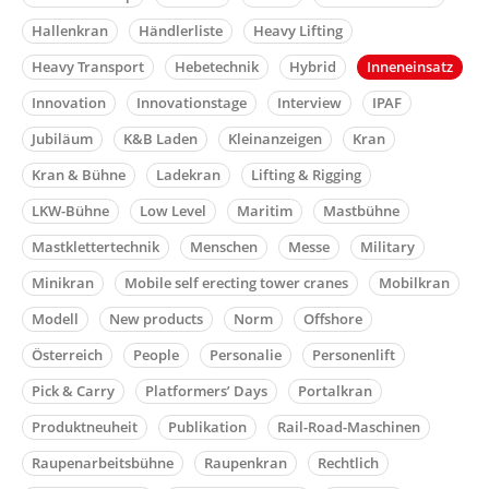
Hallenkran
Händlerliste
Heavy Lifting
Heavy Transport
Hebetechnik
Hybrid
Inneneinsatz
Innovation
Innovationstage
Interview
IPAF
Jubiläum
K&B Laden
Kleinanzeigen
Kran
Kran & Bühne
Ladekran
Lifting & Rigging
LKW-Bühne
Low Level
Maritim
Mastbühne
Mastklettertechnik
Menschen
Messe
Military
Minikran
Mobile self erecting tower cranes
Mobilkran
Modell
New products
Norm
Offshore
Österreich
People
Personalie
Personenlift
Pick & Carry
Platformers’ Days
Portalkran
Produktneuheit
Publikation
Rail-Road-Maschinen
Raupenarbeitsbühne
Raupenkran
Rechtlich