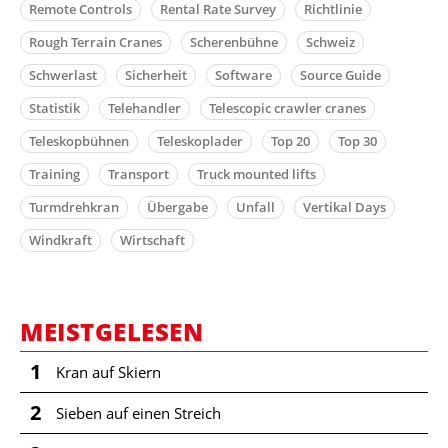
Remote Controls
Rental Rate Survey
Richtlinie
Rough Terrain Cranes
Scherenbühne
Schweiz
Schwerlast
Sicherheit
Software
Source Guide
Statistik
Telehandler
Telescopic crawler cranes
Teleskopbühnen
Teleskoplader
Top 20
Top 30
Training
Transport
Truck mounted lifts
Turmdrehkran
Übergabe
Unfall
Vertikal Days
Windkraft
Wirtschaft
MEISTGELESEN
1
Kran auf Skiern
2
Sieben auf einen Streich