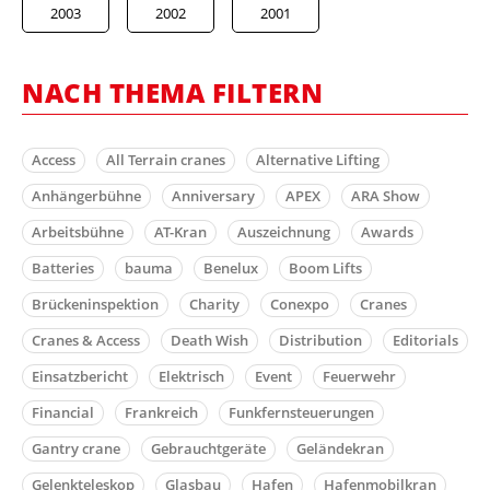
2003
2002
2001
NACH THEMA FILTERN
Access
All Terrain cranes
Alternative Lifting
Anhängerbühne
Anniversary
APEX
ARA Show
Arbeitsbühne
AT-Kran
Auszeichnung
Awards
Batteries
bauma
Benelux
Boom Lifts
Brückeninspektion
Charity
Conexpo
Cranes
Cranes & Access
Death Wish
Distribution
Editorials
Einsatzbericht
Elektrisch
Event
Feuerwehr
Financial
Frankreich
Funkfernsteuerungen
Gantry crane
Gebrauchtgeräte
Geländekran
Gelenkteleskop
Glasbau
Hafen
Hafenmobilkran