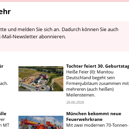
ehr
 bitte und melden Sie sich an. Dadurch können Sie auch
-Mail-Newsletter abonnieren.
ür
Tochter feiert 30. Geburtsta
Heiße Feier (II): Manitou
Deutschland begeht sein
ach.
Firmenjubiläum zusammen mit
mehreren (auch heißen)
Meilensteinen.
26.06.2026
älle
München bekommt neue
yer
Feuerwehrkrane
en MT
Mit zwei modernen 70-Tonnen-