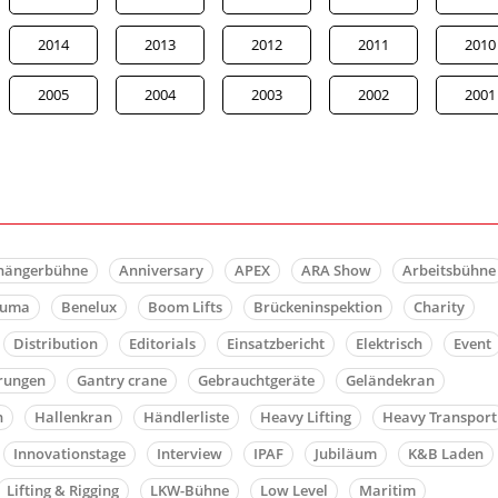
2014
2013
2012
2011
2010
2005
2004
2003
2002
2001
hängerbühne
Anniversary
APEX
ARA Show
Arbeitsbühne
auma
Benelux
Boom Lifts
Brückeninspektion
Charity
Distribution
Editorials
Einsatzbericht
Elektrisch
Event
rungen
Gantry crane
Gebrauchtgeräte
Geländekran
n
Hallenkran
Händlerliste
Heavy Lifting
Heavy Transport
Innovationstage
Interview
IPAF
Jubiläum
K&B Laden
Lifting & Rigging
LKW-Bühne
Low Level
Maritim