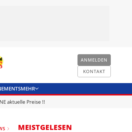
ANMELDEN
KONTAKT
NEMENTS
MEHR
ENKONVERTER
KONTAKT
E aktuelle Preise !!
MEISTGELESEN
WS