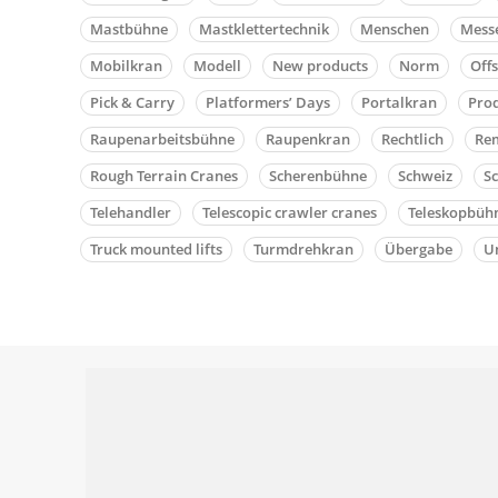
Mastbühne
Mastklettertechnik
Menschen
Mess
Mobilkran
Modell
New products
Norm
Off
Pick & Carry
Platformers’ Days
Portalkran
Pro
Raupenarbeitsbühne
Raupenkran
Rechtlich
Rem
Rough Terrain Cranes
Scherenbühne
Schweiz
S
Telehandler
Telescopic crawler cranes
Teleskopbüh
Truck mounted lifts
Turmdrehkran
Übergabe
Un