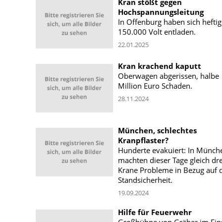
Kran stößt gegen
Hochspannungsleitung
In Offenburg haben sich heftig
150.000 Volt entladen.
22.01.2025
Kran krachend kaputt
Oberwagen abgerissen, halbe
Million Euro Schaden.
28.11.2024
München, schlechtes
Kranpflaster?
Hunderte evakuiert: In Münch
machten dieser Tage gleich dre
Krane Probleme in Bezug auf 
Standsicherheit.
19.09.2024
Hilfe für Feuerwehr
Großbühne von Gräber im Ein