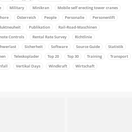
e
Military
Minikran
Mobile self erecting tower cranes
shore
Österreich
People
Personalie
Personenlift
duktneuheit
Publikation
Rail-Road-Maschinen
ote Controls
Rental Rate Survey
Richtlinie
chwerlast
Sicherheit
Software
Source Guide
Statistik
nen
Teleskoplader
Top 20
Top 30
Training
Transport
fall
Vertikal Days
Windkraft
Wirtschaft