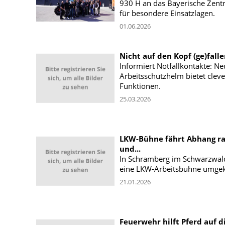
930 H an das Bayerische Zen
für besondere Einsatzlagen.
01.06.2026
Nicht auf den Kopf (ge)fall
Informiert Notfallkontakte: Ne
Arbeitsschutzhelm bietet cleve
Funktionen.
25.03.2026
LKW-Bühne fährt Abhang r
und...
In Schramberg im Schwarzwald
eine LKW-Arbeitsbühne umgek
21.01.2026
Feuerwehr hilft Pferd auf d