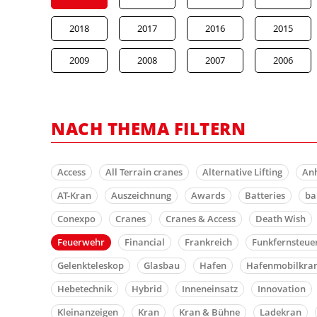
2018
2017
2016
2015
2009
2008
2007
2006
NACH THEMA FILTERN
Access
All Terrain cranes
Alternative Lifting
An
AT-Kran
Auszeichnung
Awards
Batteries
b
Conexpo
Cranes
Cranes & Access
Death Wish
Feuerwehr
Financial
Frankreich
Funkfernsteue
Gelenkteleskop
Glasbau
Hafen
Hafenmobilkra
Hebetechnik
Hybrid
Inneneinsatz
Innovation
Kleinanzeigen
Kran
Kran & Bühne
Ladekran