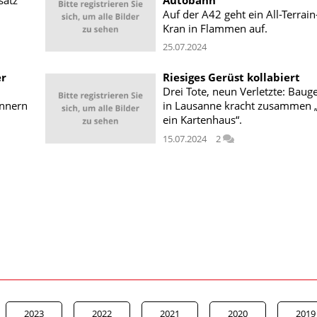
Auf der A42 geht ein All-Terrain
Kran in Flammen auf.
25.07.2024
er
Riesiges Gerüst kollabiert
Drei Tote, neun Verletzte: Baug
ännern
in Lausanne kracht zusammen 
ein Kartenhaus“.
15.07.2024
2
2023
2022
2021
2020
2019