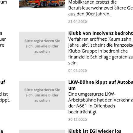
trum
Mobilkranen ersetzt die
Berufsfeuerwehr zwei ältere Ge
aus den 90er Jahren.
21.04.2026
en
Klubb von Insolvenz bedroht
uer
Verfahren eröffnet: Kaum zehn
re
Jahre „alt“, scheint die französi
Klubb-Gruppe in bedrohliche
finanzielle Schieflage geraten z
sein.
04.02.2026
auf
LKW-Bühne kippt auf Autob
um
 ist
Eine umgestürzte LKW-
ippt.
Arbeitsbühne hat den Verkehr 
der A661 in Offenbach
beeinträchtigt.
30.12.2025
ie
Klubb ist EGI wieder los