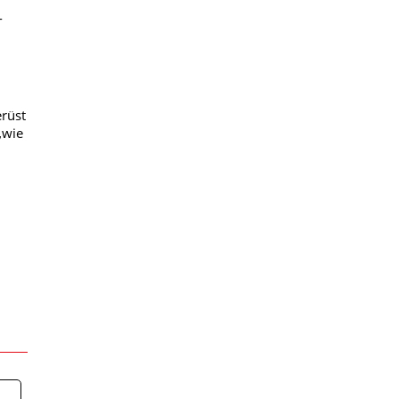
-
erüst
„wie