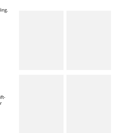
ing.
ft-
r