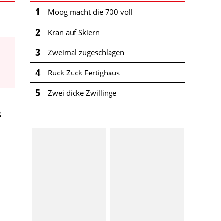
1
Moog macht die 700 voll
2
Kran auf Skiern
3
Zweimal zugeschlagen
4
Ruck Zuck Fertighaus
5
Zwei dicke Zwillinge
g