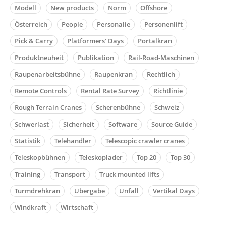
Modell
New products
Norm
Offshore
Österreich
People
Personalie
Personenlift
Pick & Carry
Platformers’ Days
Portalkran
Produktneuheit
Publikation
Rail-Road-Maschinen
Raupenarbeitsbühne
Raupenkran
Rechtlich
Remote Controls
Rental Rate Survey
Richtlinie
Rough Terrain Cranes
Scherenbühne
Schweiz
Schwerlast
Sicherheit
Software
Source Guide
Statistik
Telehandler
Telescopic crawler cranes
Teleskopbühnen
Teleskoplader
Top 20
Top 30
Training
Transport
Truck mounted lifts
Turmdrehkran
Übergabe
Unfall
Vertikal Days
Windkraft
Wirtschaft