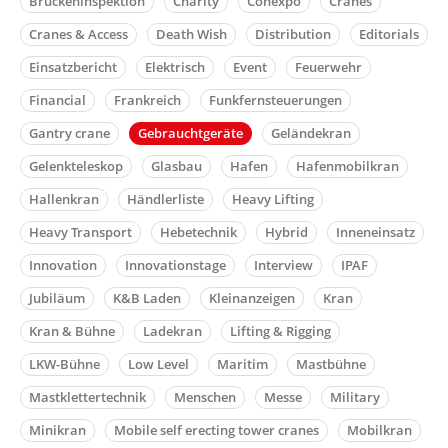
Brückeninspektion
Charity
Conexpo
Cranes
Cranes & Access
Death Wish
Distribution
Editorials
Einsatzbericht
Elektrisch
Event
Feuerwehr
Financial
Frankreich
Funkfernsteuerungen
Gantry crane
Gebrauchtgeräte
Geländekran
Gelenkteleskop
Glasbau
Hafen
Hafenmobilkran
Hallenkran
Händlerliste
Heavy Lifting
Heavy Transport
Hebetechnik
Hybrid
Inneneinsatz
Innovation
Innovationstage
Interview
IPAF
Jubiläum
K&B Laden
Kleinanzeigen
Kran
Kran & Bühne
Ladekran
Lifting & Rigging
LKW-Bühne
Low Level
Maritim
Mastbühne
Mastklettertechnik
Menschen
Messe
Military
Minikran
Mobile self erecting tower cranes
Mobilkran