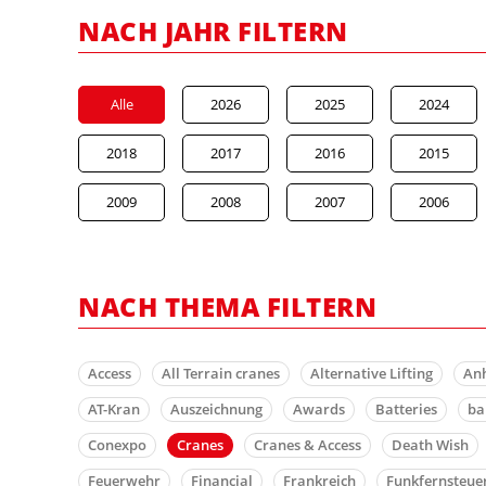
NACH JAHR FILTERN
Alle
2026
2025
2024
2018
2017
2016
2015
2009
2008
2007
2006
NACH THEMA FILTERN
Access
All Terrain cranes
Alternative Lifting
An
AT-Kran
Auszeichnung
Awards
Batteries
b
Conexpo
Cranes
Cranes & Access
Death Wish
Feuerwehr
Financial
Frankreich
Funkfernsteue