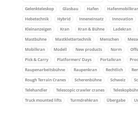
Gelenkteleskop
Glasbau
Hafen
Hafenmobilkra
Hebetechnik
Hybrid
Inneneinsatz
Innovation
Kleinanzeigen
Kran
Kran & Bühne
Ladekran
Mastbühne
Mastklettertechnik
Menschen
Mess
Mobilkran
Modell
New products
Norm
Off
Pick & Carry
Platformers’ Days
Portalkran
Pro
Raupenarbeitsbühne
Raupenkran
Rechtlich
Rem
Rough Terrain Cranes
Scherenbühne
Schweiz
S
Telehandler
Telescopic crawler cranes
Teleskopbüh
Truck mounted lifts
Turmdrehkran
Übergabe
Un