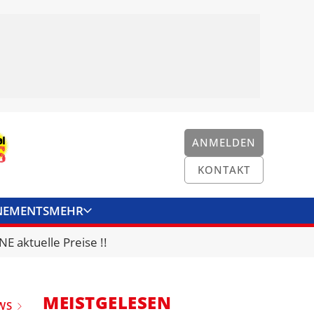
ANMELDEN
KONTAKT
NEMENTS
MEHR
ENKONVERTER
KONTAKT
E aktuelle Preise !!
MEISTGELESEN
WS