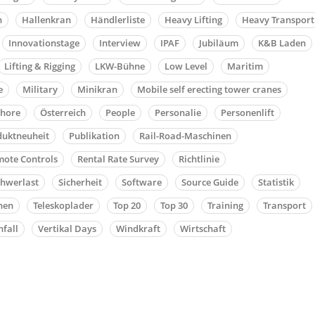
n
Hallenkran
Händlerliste
Heavy Lifting
Heavy Transport
Innovationstage
Interview
IPAF
Jubiläum
K&B Laden
Lifting & Rigging
LKW-Bühne
Low Level
Maritim
e
Military
Minikran
Mobile self erecting tower cranes
shore
Österreich
People
Personalie
Personenlift
duktneuheit
Publikation
Rail-Road-Maschinen
ote Controls
Rental Rate Survey
Richtlinie
chwerlast
Sicherheit
Software
Source Guide
Statistik
nen
Teleskoplader
Top 20
Top 30
Training
Transport
fall
Vertikal Days
Windkraft
Wirtschaft