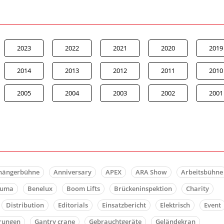
2023
2022
2021
2020
2019
2014
2013
2012
2011
2010
2005
2004
2003
2002
2001
hängerbühne
Anniversary
APEX
ARA Show
Arbeitsbühne
auma
Benelux
Boom Lifts
Brückeninspektion
Charity
Distribution
Editorials
Einsatzbericht
Elektrisch
Event
rungen
Gantry crane
Gebrauchtgeräte
Geländekran