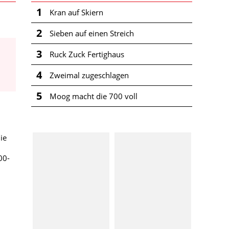
1
Kran auf Skiern
2
Sieben auf einen Streich
3
Ruck Zuck Fertighaus
4
Zweimal zugeschlagen
5
Moog macht die 700 voll
die
00-