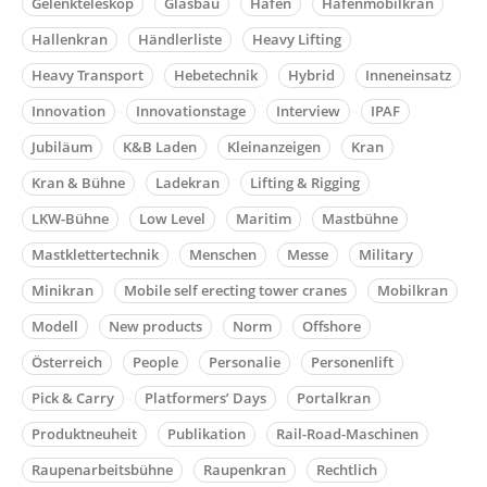
Gelenkteleskop
Glasbau
Hafen
Hafenmobilkran
Hallenkran
Händlerliste
Heavy Lifting
Heavy Transport
Hebetechnik
Hybrid
Inneneinsatz
Innovation
Innovationstage
Interview
IPAF
Jubiläum
K&B Laden
Kleinanzeigen
Kran
Kran & Bühne
Ladekran
Lifting & Rigging
LKW-Bühne
Low Level
Maritim
Mastbühne
Mastklettertechnik
Menschen
Messe
Military
Minikran
Mobile self erecting tower cranes
Mobilkran
Modell
New products
Norm
Offshore
Österreich
People
Personalie
Personenlift
Pick & Carry
Platformers’ Days
Portalkran
Produktneuheit
Publikation
Rail-Road-Maschinen
Raupenarbeitsbühne
Raupenkran
Rechtlich