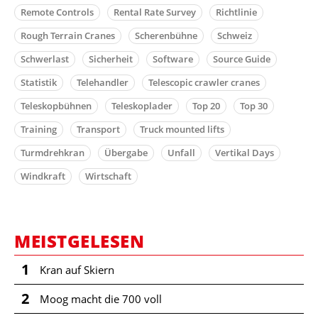
Remote Controls
Rental Rate Survey
Richtlinie
Rough Terrain Cranes
Scherenbühne
Schweiz
Schwerlast
Sicherheit
Software
Source Guide
Statistik
Telehandler
Telescopic crawler cranes
Teleskopbühnen
Teleskoplader
Top 20
Top 30
Training
Transport
Truck mounted lifts
Turmdrehkran
Übergabe
Unfall
Vertikal Days
Windkraft
Wirtschaft
MEISTGELESEN
1
Kran auf Skiern
2
Moog macht die 700 voll