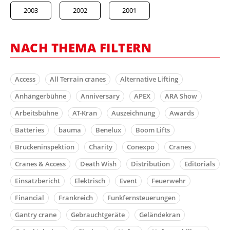
2003
2002
2001
NACH THEMA FILTERN
Access
All Terrain cranes
Alternative Lifting
Anhängerbühne
Anniversary
APEX
ARA Show
Arbeitsbühne
AT-Kran
Auszeichnung
Awards
Batteries
bauma
Benelux
Boom Lifts
Brückeninspektion
Charity
Conexpo
Cranes
Cranes & Access
Death Wish
Distribution
Editorials
Einsatzbericht
Elektrisch
Event
Feuerwehr
Financial
Frankreich
Funkfernsteuerungen
Gantry crane
Gebrauchtgeräte
Geländekran