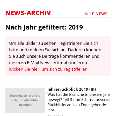
STELLEN
NEWS-ARCHIV
MARKTPLATZ
ALLE NEWS
ABONNEMENTS
Nach Jahr gefiltert: 2019
VIDEOS
BIBLIOTHEK
Um alle Bilder zu sehen, registrieren Sie sich
bitte und melden Sie sich an. Dadurch können
KRAN & BÜHNE
Sie auch unsere Beiträge kommentieren und
MEDIADATEN
unseren E-Mail-Newsletter abonnieren.
Klicken Sie hier, um sich zu registrieren
WÄHRUNGSRECHNER
EINHEITENKONVERTER
Jahresrückblick 2019 (III)
KONTAKT
Was hat die Branche in diesem Jahr
bewegt? Teil 3 und Schluss unseres
Rückblicks aufs zu Ende gehende
Jahr.