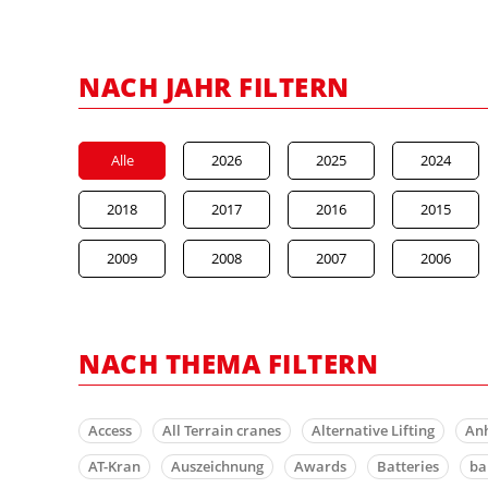
NACH JAHR FILTERN
Alle
2026
2025
2024
2018
2017
2016
2015
2009
2008
2007
2006
NACH THEMA FILTERN
Access
All Terrain cranes
Alternative Lifting
An
AT-Kran
Auszeichnung
Awards
Batteries
b