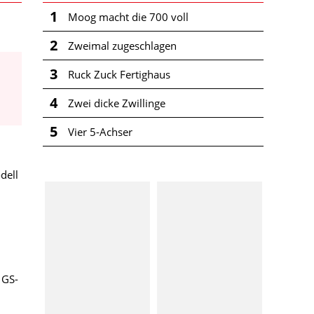
1
Moog macht die 700 voll
2
Zweimal zugeschlagen
3
Ruck Zuck Fertighaus
4
Zwei dicke Zwillinge
5
Vier 5-Achser
u
dell
 GS-