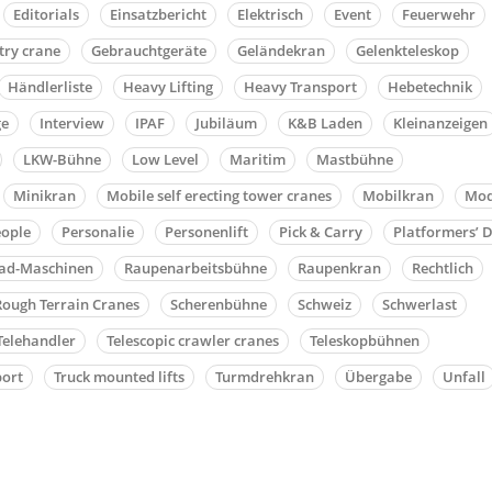
Editorials
Einsatzbericht
Elektrisch
Event
Feuerwehr
try crane
Gebrauchtgeräte
Geländekran
Gelenkteleskop
Händlerliste
Heavy Lifting
Heavy Transport
Hebetechnik
ge
Interview
IPAF
Jubiläum
K&B Laden
Kleinanzeigen
LKW-Bühne
Low Level
Maritim
Mastbühne
Minikran
Mobile self erecting tower cranes
Mobilkran
Mod
ople
Personalie
Personenlift
Pick & Carry
Platformers’ 
oad-Maschinen
Raupenarbeitsbühne
Raupenkran
Rechtlich
Rough Terrain Cranes
Scherenbühne
Schweiz
Schwerlast
Telehandler
Telescopic crawler cranes
Teleskopbühnen
port
Truck mounted lifts
Turmdrehkran
Übergabe
Unfall