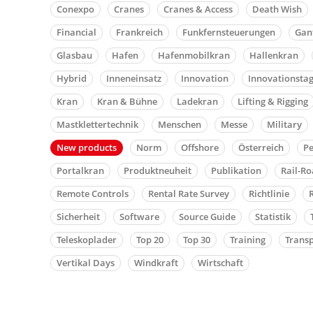
Conexpo
Cranes
Cranes & Access
Death Wish
Financial
Frankreich
Funkfernsteuerungen
Gan
Glasbau
Hafen
Hafenmobilkran
Hallenkran
Hybrid
Inneneinsatz
Innovation
Innovationsta
Kran
Kran & Bühne
Ladekran
Lifting & Rigging
Mastklettertechnik
Menschen
Messe
Military
New products
Norm
Offshore
Österreich
Pe
Portalkran
Produktneuheit
Publikation
Rail-R
Remote Controls
Rental Rate Survey
Richtlinie
Sicherheit
Software
Source Guide
Statistik
Teleskoplader
Top 20
Top 30
Training
Trans
Vertikal Days
Windkraft
Wirtschaft