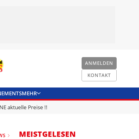
ANMELDEN
KONTAKT
NEMENTS
MEHR
ENKONVERTER
KONTAKT
E aktuelle Preise !!
MEISTGELESEN
WS