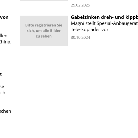
25.02.2025
 von
Gabelzinken dreh- und kipp
Magni stellt Spezial-Anbaugerät
t
Teleskoplader vor.
len –
30.10.2024
hina.
t
se
ach
ischen