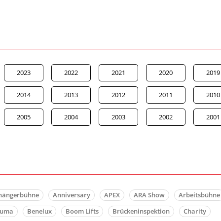
2023
2022
2021
2020
2019
2014
2013
2012
2011
2010
2005
2004
2003
2002
2001
hängerbühne
Anniversary
APEX
ARA Show
Arbeitsbühne
auma
Benelux
Boom Lifts
Brückeninspektion
Charity