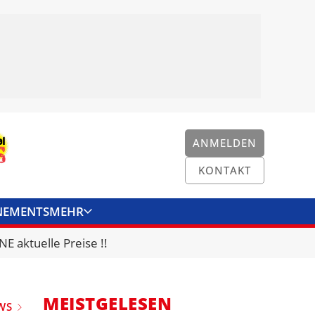
ANMELDEN
KONTAKT
NEMENTS
MEHR
ENKONVERTER
KONTAKT
E aktuelle Preise !!
MEISTGELESEN
WS