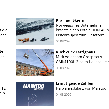
Kran auf Skiern
Norwegisches Unternehmen
t die
brachte einen Potain HDM 40 m
rane
Pistenraupen zum Einsatzort
06.08.2026
kt
Ruck Zuck Fertighaus
ber
Mick Volendam Groep setzt
GMK4100L-2 beim Hausbau ei
05.08.2026
Ermutigende Zahlen
5.1E
Halbjahresbilanz von Manitou
ein.
04.08.2026