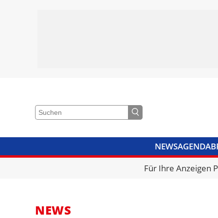
NEWS
AGENDA
B
VIDEOS
BIBLIOTHEK
KRA
Für Ihre Anzeigen 
NEWS