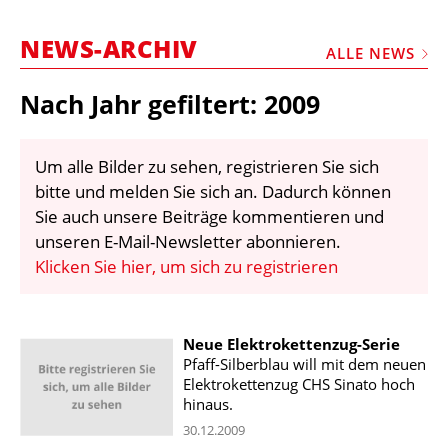
STELLEN
NEWS-ARCHIV
MARKTPLATZ
ALLE NEWS
ABONNEMENTS
Nach Jahr gefiltert: 2009
VIDEOS
BIBLIOTHEK
Um alle Bilder zu sehen, registrieren Sie sich
bitte und melden Sie sich an. Dadurch können
KRAN & BÜHNE
Sie auch unsere Beiträge kommentieren und
MEDIADATEN
unseren E-Mail-Newsletter abonnieren.
Klicken Sie hier, um sich zu registrieren
WÄHRUNGSRECHNER
EINHEITENKONVERTER
Neue Elektrokettenzug-Serie
KONTAKT
Pfaff-Silberblau will mit dem neuen
Elektrokettenzug CHS Sinato hoch
hinaus.
30.12.2009