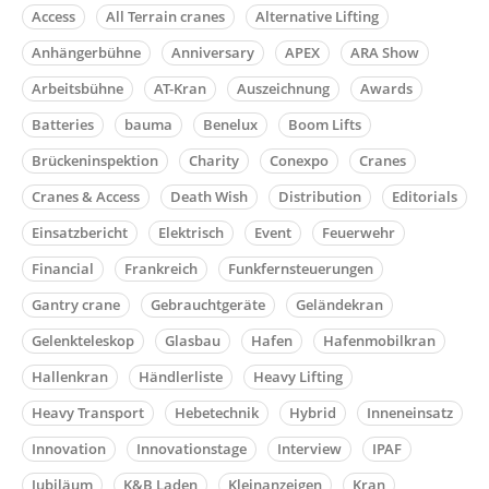
Access
All Terrain cranes
Alternative Lifting
Anhängerbühne
Anniversary
APEX
ARA Show
Arbeitsbühne
AT-Kran
Auszeichnung
Awards
Batteries
bauma
Benelux
Boom Lifts
Brückeninspektion
Charity
Conexpo
Cranes
Cranes & Access
Death Wish
Distribution
Editorials
Einsatzbericht
Elektrisch
Event
Feuerwehr
Financial
Frankreich
Funkfernsteuerungen
Gantry crane
Gebrauchtgeräte
Geländekran
Gelenkteleskop
Glasbau
Hafen
Hafenmobilkran
Hallenkran
Händlerliste
Heavy Lifting
Heavy Transport
Hebetechnik
Hybrid
Inneneinsatz
Innovation
Innovationstage
Interview
IPAF
Jubiläum
K&B Laden
Kleinanzeigen
Kran