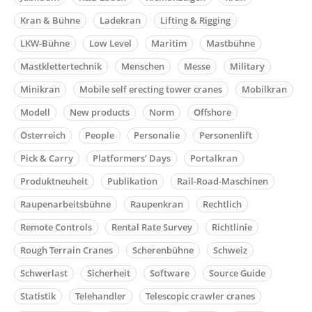
Kran & Bühne
Ladekran
Lifting & Rigging
LKW-Bühne
Low Level
Maritim
Mastbühne
Mastklettertechnik
Menschen
Messe
Military
Minikran
Mobile self erecting tower cranes
Mobilkran
Modell
New products
Norm
Offshore
Österreich
People
Personalie
Personenlift
Pick & Carry
Platformers’ Days
Portalkran
Produktneuheit
Publikation
Rail-Road-Maschinen
Raupenarbeitsbühne
Raupenkran
Rechtlich
Remote Controls
Rental Rate Survey
Richtlinie
Rough Terrain Cranes
Scherenbühne
Schweiz
Schwerlast
Sicherheit
Software
Source Guide
Statistik
Telehandler
Telescopic crawler cranes